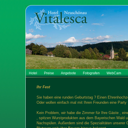
Hotel
Preise
Angebote
Fotografen
WebCam
Ihr Fest
Sie haben eine runden Geburtstag ? Einen Ehrenhochze
Oder wollen einfach mal mit Ihren Freunden eine Party f
Kein Problem, wir habe die Zimmer für Ihre Gäste , ei
, spitzen Wurstprodukten aus dem Bayerischen Wald un
Nachspülen. Außerdem sind die Spezialitäten unserer