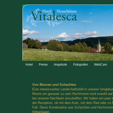
Hotel
Preise
Angebote
Fotografen
WebCam
Von Mooren und Schachten.
Eine interessantes Landschaftsbild in unserer Umgeb
Moore um genauer zu sein Hochmoore sind sowohl auf 
bei unseren Nachbarn anzutreffen. Wir haben ein paar i
der Rezeption, ob mit dem Auto, mit dem Rad oder zu F
Fall. Diese Kombination aus Schachten und Hochmoore 
Höhenlagen.