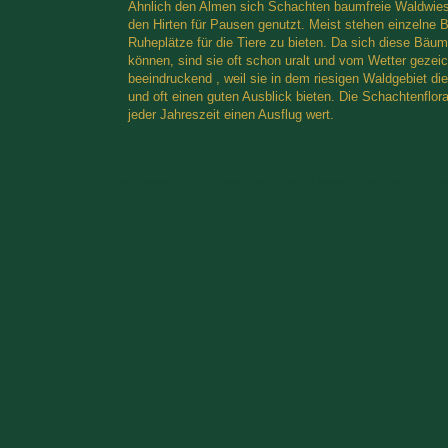
Ähnlich den Almen sich Schachten baumfreie Waldwie
den Hirten für Pausen genutzt. Meist stehen einzelne
Ruheplätze für die Tiere zu bieten. Da sich diese Bäum
können, sind sie oft schon uralt und vom Wetter gezei
beeindruckend , weil sie in dem riesigen Waldgebiet die
und oft einen guten Ausblick bieten. Die Schachtenflora
jeder Jahreszeit einen Ausflug wert.
Hotel Vitalesca - Am Hansenhügel 5 - 94556 Neuschönau | Tel.: +49 (0)8