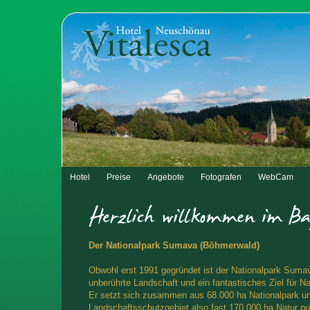
Hotel
Preise
Angebote
Fotografen
WebCam
Der Nationalpark Sumava (Böhmerwald)
Obwohl erst 1991 gegründet ist der Nationalpark Suma
unberührte Landschaft und ein fantastisches Ziel für Na
Er setzt sich zusammen aus 68.000 ha Nationalpark u
Landschaftsschutzgebiet also fast 170.000 ha Natur pu