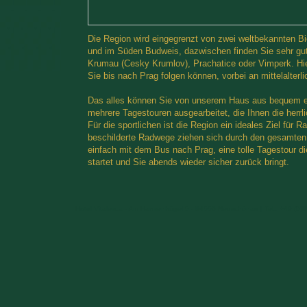
Die Region wird eingegrenzt von zwei weltbekannten Bi
und im Süden Budweis, dazwischen finden Sie sehr gut
Krumau (Cesky Krumlov), Prachatice oder Vimperk. Hier
Sie bis nach Prag folgen können, vorbei an mittelalter
Das alles können Sie von unserem Haus aus bequem err
mehrere Tagestouren ausgearbeitet, die Ihnen die herrl
Für die sportlichen ist die Region ein ideales Ziel für R
beschilderte Radwege ziehen sich durch den gesamten 
einfach mit dem Bus nach Prag, eine tolle Tagestour d
startet und Sie abends wieder sicher zurück bringt.
Hotel Vitalesca - Am Hansenhügel 5 - 94556 Neuschönau | Tel.: +49 (0)8